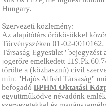
Hungary.
Szervezeti közlemény:
Az alapítótárs örökösökkel közös
Törvényszéken 01-02-0010162. s
Társaság Egyesület" bejegyzést 
jogerőre emelkedett 119.Pk.60.7
törölte a (közhasznú) civil szerv
mint "Hajós Alfréd Társaság" mű
befogadó
BPHM Oktatási Köz
együttműködve névadónk emlékén
szervezetekkel és magánszemélye