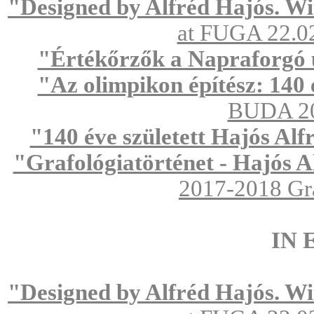
"Designed by Alfréd Hajós. Wi
at FUGA 22.02
"Értékőrzők a Napraforgó
"Az olimpikon építész: 140 
BUDA 201
"140 éve született Hajós Alf
"Grafológiatörténet - Hajós Al
2017-2018 Gra
IN 
"Designed by Alfréd Hajós. Wi