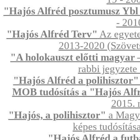
"Hajós Alfréd posztumusz Ybl
- 2010
"Hajós Alfréd Terv"
Az egyete
2013-2020 (Szövets
"A holokauszt előtti magyar 
rabbi jegyzete
"Hajós Alfréd a polihisztor"
MOB tudósítás a "Hajós Alfr
2015. 
"Hajós, a polihisztor"
a Magya
képes tudósítás
"Hajós Alfréd a futb