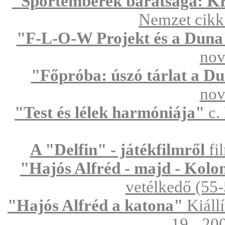
"Sportemberek barátsága: Kr
Nemzet cikk 
"F-L-O-W Projekt és a Dun
nov
"Főpróba: úszó tárlat a 
nov
"Test és lélek harmóniája"
c.
A "Delfin" - játékfilmről
fi
"Hajós Alfréd - majd - Kolo
vetélkedő (55-
"Hajós Alfréd a katona"
Kiállí
19 - 20