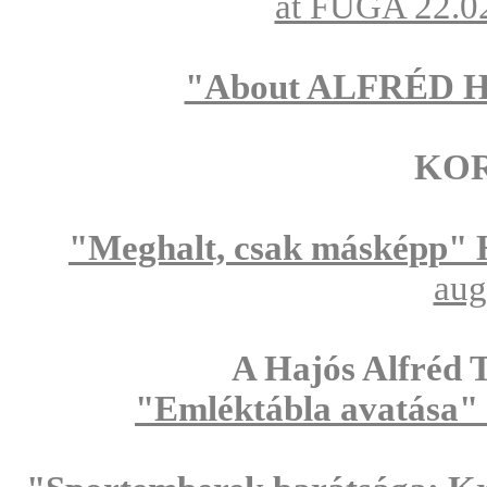
at FUGA 22.02
"About ALFRÉD 
KOR
"Meghalt, csak másképp" 
aug
A Hajós Alfréd 
"Emléktábla avatása"