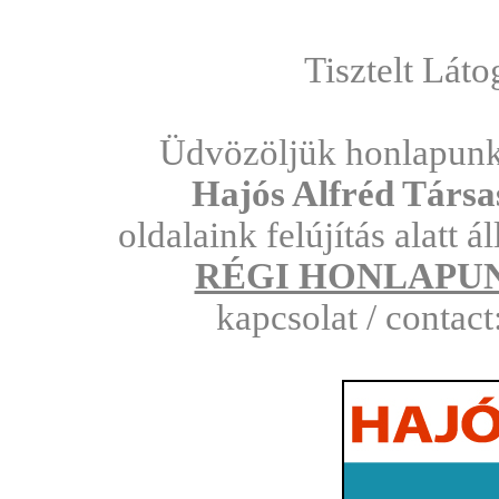
Tisztelt Láto
Üdvözöljük honlapunk
Hajós Alfréd Társas
oldalaink felújítás alatt á
RÉGI HONLAPUN
kapcsolat / contac