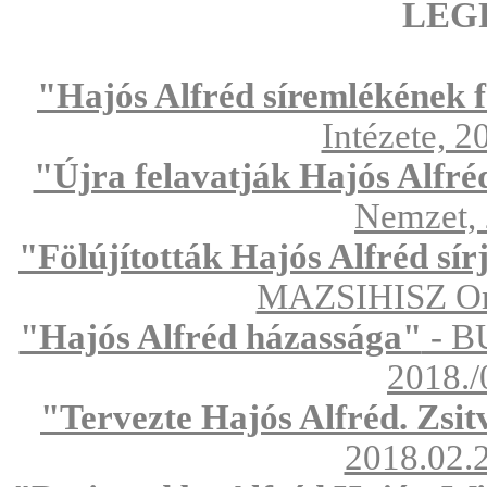
LEG
"Hajós Alfréd síremlékének f
Intézete, 2
"Újra felavatják Hajós Alfréd
Nemzet, 
"Fölújították Hajós Alfréd sí
MAZSIHISZ On-l
"Hajós Alfréd házassága"
- B
2018./
"Tervezte Hajós Alfréd. Zsitv
2018.02.2